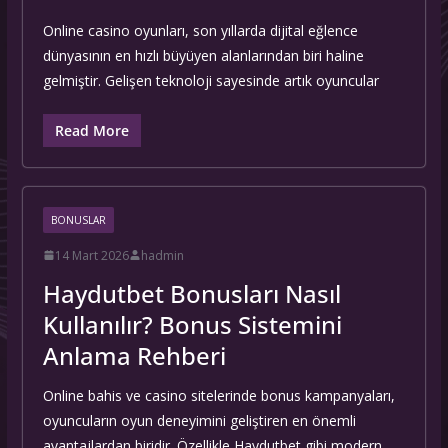
Online casino oyunları, son yıllarda dijital eğlence
dünyasının en hızlı büyüyen alanlarından biri haline
gelmiştir. Gelişen teknoloji sayesinde artık oyuncular
Read More
BONUSLAR
14 Mart 2026
hadmin
Haydutbet Bonusları Nasıl
Kullanılır? Bonus Sistemini
Anlama Rehberi
Online bahis ve casino sitelerinde bonus kampanyaları,
oyuncuların oyun deneyimini geliştiren en önemli
avantajlardan biridir. Özellikle Haydutbet gibi modern