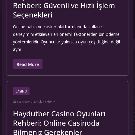
Rehberi: Güvenli ve Hızlı İşlem
Seçenekleri
Online bahis ve casino platformlarında kullanıcı
deneyimini etkileyen en önemli faktörlerden biri ödeme
yöntemleridir. Oyuncular yalnızca oyun çeşitliliğine değil
aynı
Read More
CASINO
14 Mart 2026
hadmin
Haydutbet Casino Oyunları
Rehberi: Online Casinoda
Bilmeniz Gerekenler