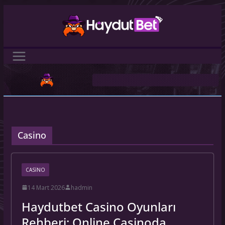
Skip
to
content
Casino
CASINO
14 Mart 2026
hadmin
Haydutbet Casino Oyunları
Rehberi: Online Casinoda