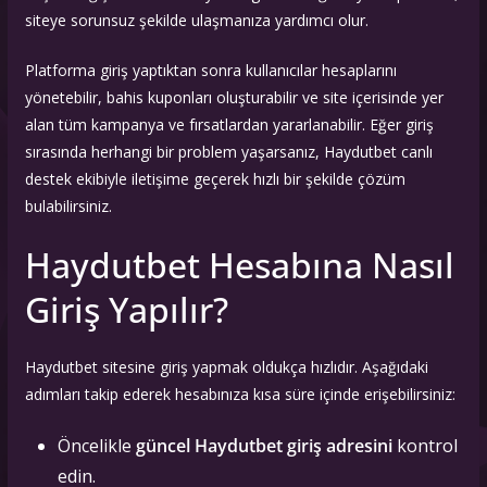
siteye sorunsuz şekilde ulaşmanıza yardımcı olur.
Platforma giriş yaptıktan sonra kullanıcılar hesaplarını
yönetebilir, bahis kuponları oluşturabilir ve site içerisinde yer
alan tüm kampanya ve fırsatlardan yararlanabilir. Eğer giriş
sırasında herhangi bir problem yaşarsanız, Haydutbet canlı
destek ekibiyle iletişime geçerek hızlı bir şekilde çözüm
bulabilirsiniz.
Haydutbet Hesabına Nasıl
Giriş Yapılır?
Haydutbet sitesine giriş yapmak oldukça hızlıdır. Aşağıdaki
adımları takip ederek hesabınıza kısa süre içinde erişebilirsiniz:
Öncelikle
güncel Haydutbet giriş adresini
kontrol
edin.