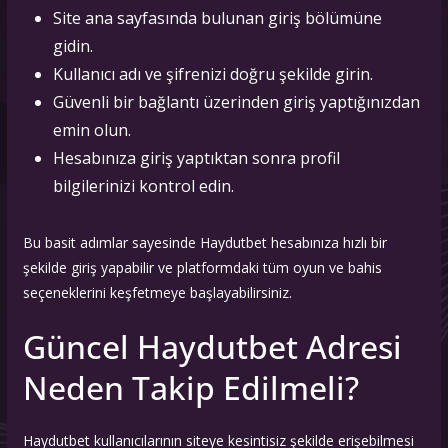
Site ana sayfasında bulunan giriş bölümüne
gidin.
Kullanıcı adı ve şifrenizi doğru şekilde girin.
Güvenli bir bağlantı üzerinden giriş yaptığınızdan
emin olun.
Hesabınıza giriş yaptıktan sonra profil
bilgilerinizi kontrol edin.
Bu basit adımlar sayesinde Haydutbet hesabınıza hızlı bir
şekilde giriş yapabilir ve platformdaki tüm oyun ve bahis
seçeneklerini keşfetmeye başlayabilirsiniz.
Güncel Haydutbet Adresi
Neden Takip Edilmeli?
Haydutbet kullanıcılarının siteye kesintisiz şekilde erişebilmesi