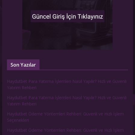
Son Yazılar
Haydutbet Para Yatırma İşlemleri Nasıl Yapılır? Hızlı ve Güvenli
Yatırım Rehberi
Haydutbet Para Yatırma İşlemleri Nasıl Yapılır? Hızlı ve Güvenli
Yatırım Rehberi
Haydutbet Ödeme Yöntemleri Rehberi: Güvenli ve Hızlı İşlem
Seçenekleri
Haydutbet Ödeme Yöntemleri Rehberi: Güvenli ve Hızlı İşlem