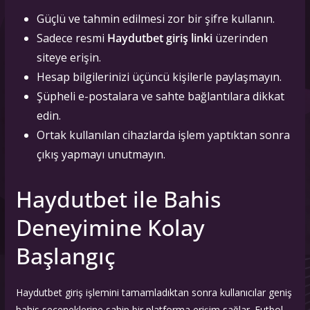
Güçlü ve tahmin edilmesi zor bir şifre kullanın.
Sadece resmi
Haydutbet giriş linki
üzerinden
siteye erişin.
Hesap bilgilerinizi üçüncü kişilerle paylaşmayın.
Şüpheli e-postalara ve sahte bağlantılara dikkat
edin.
Ortak kullanılan cihazlarda işlem yaptıktan sonra
çıkış yapmayı unutmayın.
Haydutbet ile Bahis
Deneyimine Kolay
Başlangıç
Haydutbet giriş işlemini tamamladıktan sonra kullanıcılar geniş
bahis seçeneklerine sahip bir platforma erişim sağlar. Futbol,