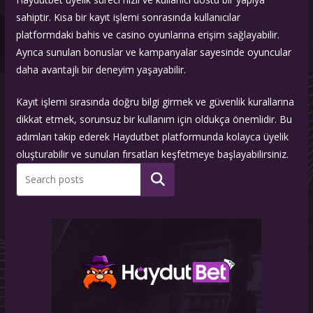
sahiptir. Kısa bir kayıt işlemi sonrasında kullanıcılar
platformdaki bahis ve casino oyunlarına erişim sağlayabilir.
Ayrıca sunulan bonuslar ve kampanyalar sayesinde oyuncular
daha avantajlı bir deneyim yaşayabilir.
Kayıt işlemi sırasında doğru bilgi girmek ve güvenlik kurallarına
dikkat etmek, sorunsuz bir kullanım için oldukça önemlidir. Bu
adımları takip ederek Haydutbet platformunda kolayca üyelik
oluşturabilir ve sunulan fırsatları keşfetmeye başlayabilirsiniz.
Ara