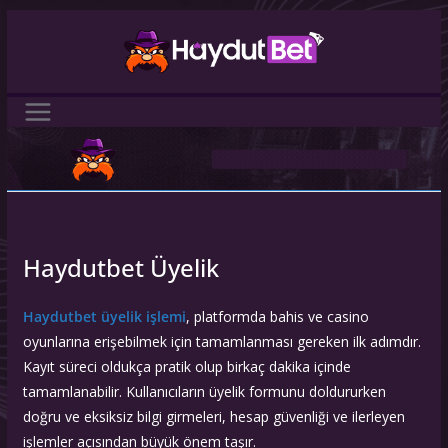
Skip
to
content
Haydutbet Üyelik
Haydutbet üyelik işlemi
, platformda bahis ve casino
oyunlarına erişebilmek için tamamlanması gereken ilk adımdır.
Kayıt süreci oldukça pratik olup birkaç dakika içinde
tamamlanabilir. Kullanıcıların üyelik formunu doldururken
doğru ve eksiksiz bilgi girmeleri, hesap güvenliği ve ilerleyen
işlemler açısından büyük önem taşır.