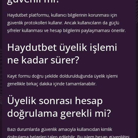
Haydutbet platformu, kullanıcı bilgilerinin korunması için
güvenlik protokolleri kullanır. Ancak kullanıcıların da güçlü
şifreler kullanması ve hesap bilgilerini paylaşmaması önerilir.
Haydutbet üyelik işlemi
ne kadar sürer?
Kayıt formu doğru şekilde doldurulduğunda üyelik işlemi
genellikle birkaç dakika içinde tamamlanabilir.
Üyelik sonrası hesap
doğrulama gerekli mi?
Bazı durumlarda güvenlik amacıyla kullanıcıdan kimlik
doğrulama belgeleri talep edilebilir. Bu işlem hesap güvenliğini