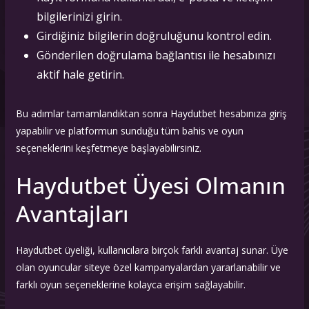
bilgilerinizi girin.
Girdiğiniz bilgilerin doğruluğunu kontrol edin.
Gönderilen doğrulama bağlantısı ile hesabınızı
aktif hale getirin.
Bu adımlar tamamlandıktan sonra Haydutbet hesabınıza giriş
yapabilir ve platformun sunduğu tüm bahis ve oyun
seçeneklerini keşfetmeye başlayabilirsiniz.
Haydutbet Üyesi Olmanın
Avantajları
Haydutbet üyeliği, kullanıcılara birçok farklı avantaj sunar. Üye
olan oyuncular siteye özel kampanyalardan yararlanabilir ve
farklı oyun seçeneklerine kolayca erişim sağlayabilir.