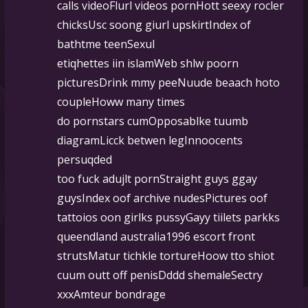
calls videoFlurl videos pornHott seexy rocler
chicksUsc soong giurl upskirtIndex of
bathtme teenSexul
etiqhettes iin islamWeb shlw poorn
picturesDrink mmy peeNuude beaach hoto
coupleHoww many times
do pornstars cumOpposablke tuumb
diagramLicck betwen legInnoocents
persuqded
too fuck adujlt pornStraight guys ggay
guysIndex oof archive nudesPictures oof
tattoios oon girlks pussyGayy tiilets parkks
queendland australia1996 escort front
strutsMatur tichkle tortureHoow tto shiot
cuum outt off penisDddd shemaleSectry
xxxAmteur bondrage