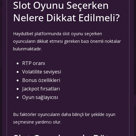
Slot Oyunu Seçerken
Nelere Dikkat Edilmeli?
Haydutbet platformunda slot oyunu seçerken
oyuncuların dikkat etmesi gereken bazı önemli noktalar
bulunmaktadır.
RTP oranı
Volatilite seviyesi
Bonus özellikleri
Jackpot fırsatları
Oyun sağlayıcısı
Bu faktörler oyuncuların daha bilinçli bir şekilde oyun
seçmesine yardımcı olur.