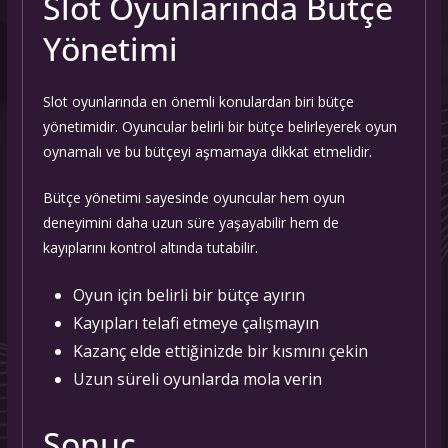
Slot Oyunlarında Bütçe
Yönetimi
Slot oyunlarında en önemli konulardan biri bütçe
yönetimidir. Oyuncular belirli bir bütçe belirleyerek oyun
oynamalı ve bu bütçeyi aşmamaya dikkat etmelidir.
Bütçe yönetimi sayesinde oyuncular hem oyun
deneyimini daha uzun süre yaşayabilir hem de
kayıplarını kontrol altında tutabilir.
Oyun için belirli bir bütçe ayırın
Kayıpları telafi etmeye çalışmayın
Kazanç elde ettiğinizde bir kısmını çekin
Uzun süreli oyunlarda mola verin
Sonuç