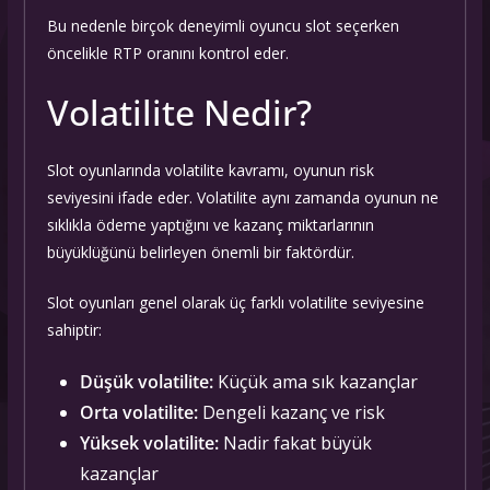
Bu nedenle birçok deneyimli oyuncu slot seçerken
öncelikle RTP oranını kontrol eder.
Volatilite Nedir?
Slot oyunlarında volatilite kavramı, oyunun risk
seviyesini ifade eder. Volatilite aynı zamanda oyunun ne
sıklıkla ödeme yaptığını ve kazanç miktarlarının
büyüklüğünü belirleyen önemli bir faktördür.
Slot oyunları genel olarak üç farklı volatilite seviyesine
sahiptir:
Düşük volatilite:
Küçük ama sık kazançlar
Orta volatilite:
Dengeli kazanç ve risk
Yüksek volatilite:
Nadir fakat büyük
kazançlar