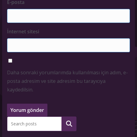
E-posta
İnternet sitesi
Daha sonraki yorumlarımda kullanılması için adım, e-
posta adresim ve site adresim bu tarayıcıya
kaydedilsin.
Ara