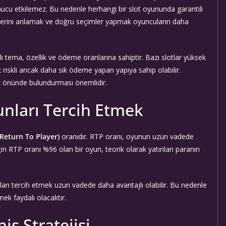
nucu etkilemez. Bu nedenle herhangi bir slot oyununda garantili
rini anlamak ve doğru seçimler yapmak oyuncuların daha
 tema, özellik ve ödeme oranlarına sahiptir. Bazı slotlar yüksek
 riskli ancak daha sık ödeme yapan yapıya sahip olabilir.
z önünde bulundurması önemlidir.
nları Tercih Etmek
Return To Player)
oranıdır. RTP oranı, oyunun uzun vadede
n RTP oranı %96 olan bir oyun, teorik olarak yatırılan paranın
rı tercih etmek uzun vadede daha avantajlı olabilir. Bu nedenle
k faydalı olacaktır.
is Stratejisi