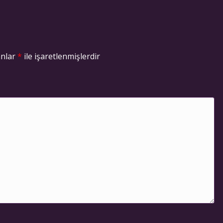
anlar
*
ile işaretlenmişlerdir