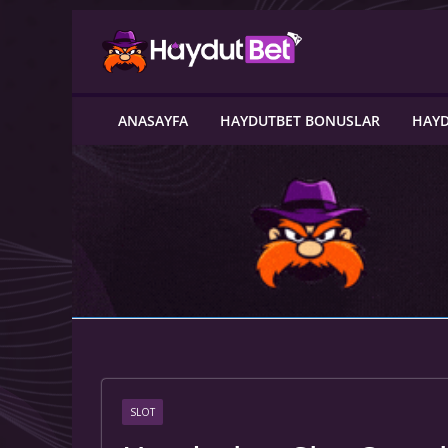
Skip
to
content
ANASAYFA
HAYDUTBET BONUSLAR
HAYD
SLOT