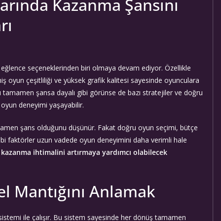
larında Kazanma Şansını
rı
 eğlence seçeneklerinden biri olmaya devam ediyor. Özellikle
ş oyun çeşitliliği ve yüksek grafik kalitesi sayesinde oyunculara
rı tamamen şansa dayalı gibi görünse de bazı stratejiler ve doğru
 oyun deneyimi yaşayabilir.
amen şans olduğunu düşünür. Fakat doğru oyun seçimi, bütçe
ibi faktörler uzun vadede oyun deneyimini daha verimli hale
kazanma ihtimalini artırmaya yardımcı olabilecek
el Mantığını Anlamak
) sistemi ile çalışır. Bu sistem sayesinde her dönüş tamamen