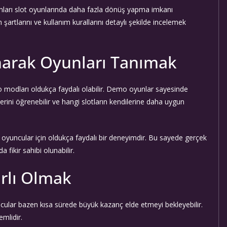
onları slot oyunlarında daha fazla dönüş yapma imkanı
artlarını ve kullanım kurallarını detaylı şekilde incelemek
arak Oyunları Tanımak
emo modları oldukça faydalı olabilir. Demo oyunlar sayesinde
ini öğrenebilir ve hangi slotların kendilerine daha uygun
oyuncular için oldukça faydalı bir deneyimdir. Bu sayede gerçek
fikir sahibi olunabilir.
ırlı Olmak
ncular bazen kısa sürede büyük kazanç elde etmeyi bekleyebilir.
mlidir.