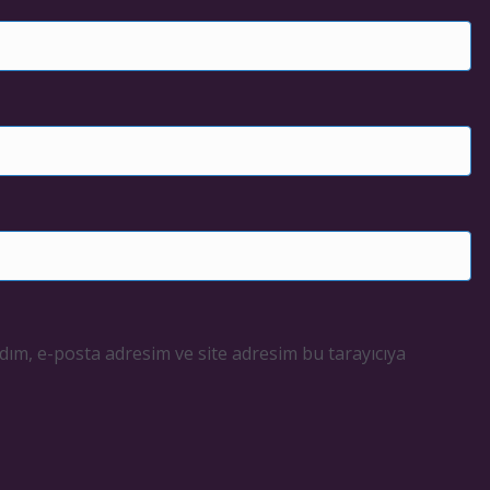
dım, e-posta adresim ve site adresim bu tarayıcıya